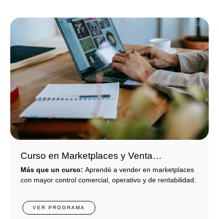
Curso en Marketplaces y Venta
Multicanal: Estrategias para competir con
Más que un curso:
Aprendé a vender en marketplaces
grandes plataformas
con mayor control comercial, operativo y de rentabilidad.
VER PROGRAMA