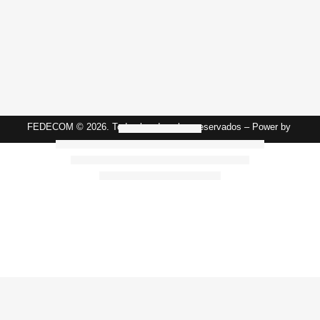
Legales y Privacidad
Términos y Condiciones de Uso
FEDECOM © 2026. Todos los derechos reservados – Power by