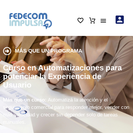
MÁS QUE UN PROGRAMA
Curso en Automatizaciones para
potenciar la Experiencia de
Usuario
Más que un curso:
Automatizá la atención y el
seguimiento comercial para responder mejor, vender con
más velocidad y crecer sin depender solo de tareas
manuales.