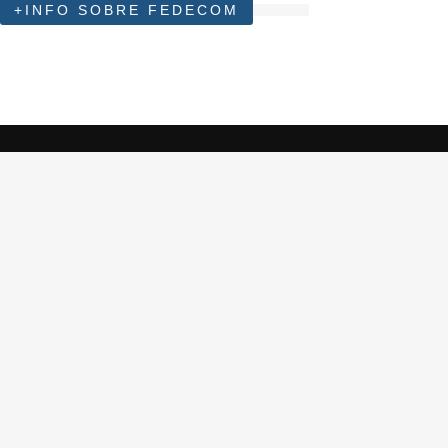
+INFO SOBRE FEDECOM
De vender por intuición a crecer con
estrategia: FEDECOM IMPULSA profesionaliza
la evolución comercial de las PyMEs.