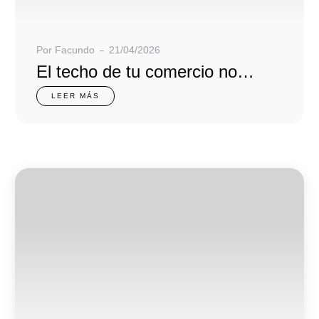
Por
Facundo
21/04/2026
El techo de tu comercio no
puede ser tu ciudad.
LEER MÁS