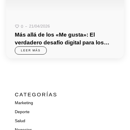
21/04/2026
0
Más allá de los «Me gusta»: El
verdadero desafío digital para los
comercios PyME 🚀
LEER MÁS
CATEGORÍAS
Marketing
Deporte
Salud
Negocios